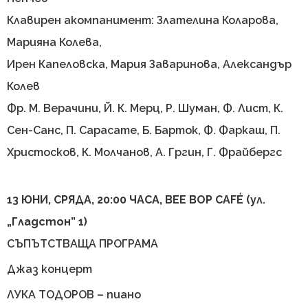
Клавирен акомпанимент: Злателина Коларова,
Марияна Колева,
Ирен Капеловска, Мария Заваринова, Александър
Колев
Фр. М. Верачини, Й. К. Мерц, Р. Шуман, Ф. Лист, К.
Сен-Санс, П. Сарасате, Б. Барток, Ф. Фаркаш, П.
Христосков, К. Молчанов, А. Гргин, Г. Фрайбергс
13 ЮНИ, СРЯДА, 20:00 ЧАСА, BEE BOP CAFÉ (ул.
„Гладстон” 1)
СЪПЪТСТВАЩА ПРОГРАМА
Джаз концерт
ЛУКА ТОДОРОВ – пиано