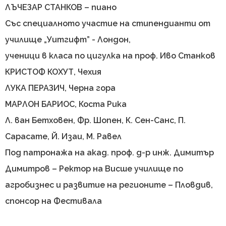
ЛЪЧЕЗАР СТАНКОВ – пиано
Със специалното участие на стипендианти от
училище „Уитгифт” - Лондон,
ученици в класа по цигулка на проф. Иво Станков
КРИСТОФ КОХУТ, Чехия
ЛУКА ПЕРАЗИЧ, Черна гора
МАРЛОН БАРИОС, Коста Рика
Л. ван Бетховен, Фр. Шопен, К. Сен-Санс, П.
Сарасате, Й. Изаи, М. Равел
Под патронажа на акад. проф. д-р инж. Димитър
Димитров – Ректор на Висше училище по
агробизнес и развитие на регионите – Пловдив,
спонсор на Фестивала