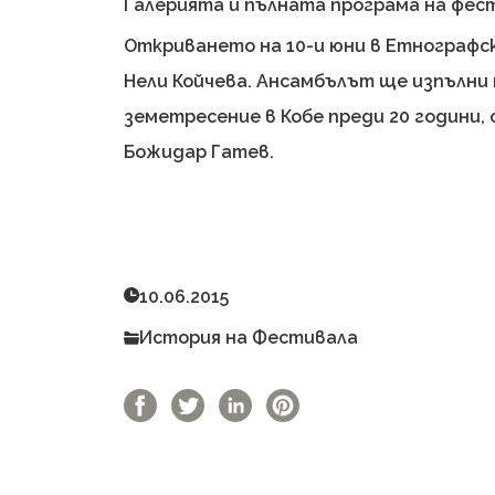
Галерията и пълната програма на фес
Откриването на 10-и юни в Етнографск
Нели Койчева. Ансамбълът ще изпълни м
земетресение в Кобе преди 20 години,
Божидар Гатев.
Гина Кафеджиян
46 Преглеждания
10.06.2015
История на Фестивала