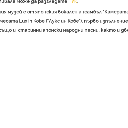
тивала може да разгледате
ТУК
.
ия музей е от японския вокален ансамбъл "Камерата
есата Lux in Kobe ("Лукс ин Кобе"), първо изпълнени
 също и старинни японски народни песни, както и дв