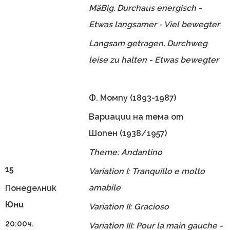
MäBig. Durchaus energisch -
Etwas langsamer - Viel bewegter
Langsam getragen. Durchweg
leise zu halten - Etwas bewegter
Ф. Момпу (1893-1987)
Вариации на тема от
Шопен (1938/1957)
Theme: Andantino
15
Variation I: Tranquillo e molto
amabile
Понеделник
Юни
Variation II: Gracioso
20:00ч.
Variation III: Pour la main gauche -