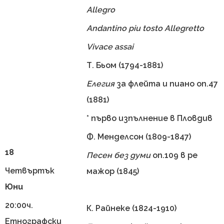
Allegro
Andantino piu tosto Allegretto
Vivace assai
Т. Бьом (1794-1881)
Елегия
за флейта и пиано оп.47
(1881)
* първо изпълнение в Пловдив
Ф. Менделсон (1809-1847)
18
Песен без думи
оп.109 в ре
Четвъртък
мажор (1845)
Юни
20:00ч.
К. Райнеке (1824-1910)
Етнографски