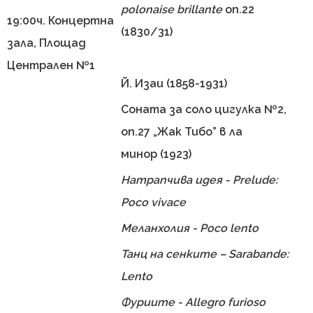
polonaise
brillante
оп.22
19:00ч. Концертна
(1830/31)
зала, Площад
Централен №1
Й. Изаи (1858-1931)
Соната за соло цигулка №2,
оп.27 „Жак Тибо” в ла
минор (1923)
Натрапчива идея - Prelude:
Poco vivace
Меланхолия - Poco lento
Танц на сенките – Sarabande:
Lento
Фуриите - Allegro furioso