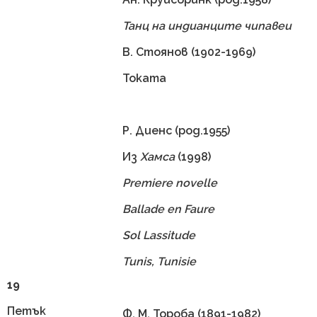
Танц на индианците чипавеи
В. Стоянов (1902-1969)
Токата
Р. Диенс (род.1955)
Из
Хамса
(1998)
Premiere novelle
Ballade en Faure
Sol Lassitude
Tunis, Tunisie
19
Петък
Ф. М. Тороба (1891-1982)