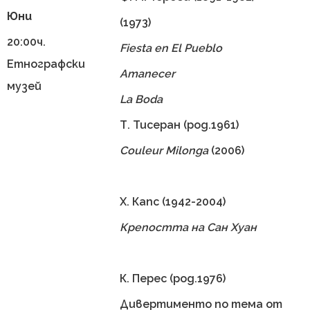
Юни
(1973)
20:00ч.
Fiesta en El Pueblo
Етнографски
Amanecer
музей
La Boda
Т. Тисеран (род.1961)
Couleur Milonga
(2006)
Х. Капс (1942-2004)
Крепостта на Сан Хуан
К. Перес (род.1976)
Дивертименто по тема от