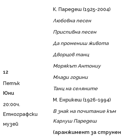
К. Паредеш (1925-2004)
Любовна песен
Приспивна песен
Да промениш живота
Дворцов танц
Морякът Антониу
12
Млади години
Петък
Танц на селяните
Юни
М. Енрикеш (1926-1994)
20:00ч.
В знак на почитание към
Етнографски
Карлуш Паредеш
музей
(аранжимент за струнен