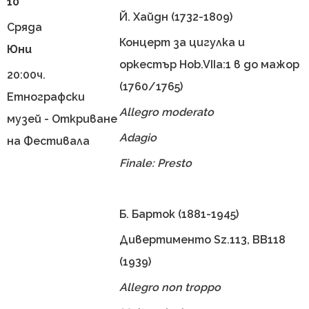
10
Й. Хайдн (1732-1809)
Сряда
Концерт за цигулка и
Юни
оркестър Hob.VIIa:1 в до мажор
20:00ч.
(1760/1765)
Етнографски
Allegro moderato
музей - Откриване
Adagio
на Фестивала
Finale: Presto
Б. Барток (1881-1945)
Дивертименто Sz.113, BB118
(1939)
Allegro non troppo